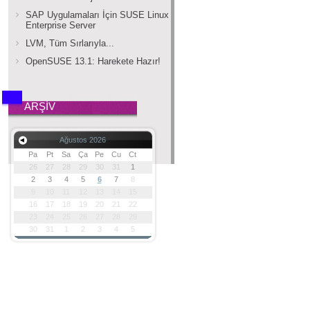
SAP Uygulamaları İçin SUSE Linux
Enterprise Server
LVM, Tüm Sırlarıyla...
OpenSUSE 13.1: Harekete Hazır!
ARŞİV
Ağustos 2026
Pa
Pt
Sa
Ça
Pe
Cu
Ct
26
27
28
29
30
31
1
2
3
4
5
6
7
8
9
10
11
12
13
14
15
16
17
18
19
20
21
22
23
24
25
26
27
28
29
30
31
1
2
3
4
5