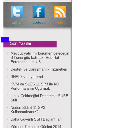
Son Yazılar
Mevcut yatırımı korurken geleceğin
BT'sine güç katmak: Red Hat
Enterprise Linux 8
Destek ve Danışmanlık Hizmetleri
RHEL7 ve systemd
KVM ve SLES 11 SP3 ile I/O
Performansını Uçurmak
Linux Çekirdeğini Derlemek: SUSE
Stili
Neden SLES 11 SP3
Kullanmalısınız?
Daha Güvenli SSH Bağlantıları
Yörenet Teknoloji Günleri 2014