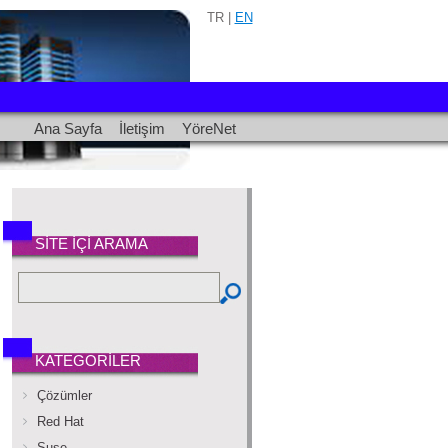
TR |
EN
Ana Sayfa
İletişim
YöreNet
SİTE İÇİ ARAMA
KATEGORİLER
Çözümler
Red Hat
Suse