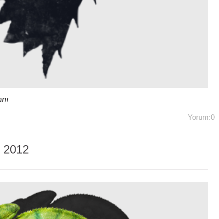
anı
Yorum:0
 2012