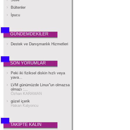
Bültenler
İpucu
GÜNDEMDEKİLER
Destek ve Danışmanlık Hizmetleri
SON YORUMLAR
Peki iki fiziksel diskin hızlı veya
yava...
LVM günümüzde Linux''un olmazsa
olmazı :...
Özhan KARAMAN
güzel içerik
Hakan Kalyoncu
TAKİPTE KALIN