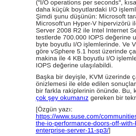
("I/O operations per seconds", kı
daha küçük boyutlardaki I/O işlem
Şimdi şunu düşünün: Microsoft tar
Microsoft'un Hyper-V hipervizörü 
Server 2008 R2 ile Intel Internet S
testlerde 700.000 IOPS değerine u
byte boyutlu I/O işlemlerinde. Ve 
göre vSphere 5.1 host üzerinde çalı
makina ile 4 KB boyutlu I/O işleml
IOPS değerine ulaşılabildi.
Başka bir deyişle, KVM üzerinde ç
önizlemesi ile elde edilen sonuçl
bir farkla rakiplerinin önünde. Bu,
çok şey okumanız
gereken bir tekno
[Özgün yazı:
https://www.suse.com/communities
the-io-performance-doors-off-with
enterprise-server-11-sp3/
]