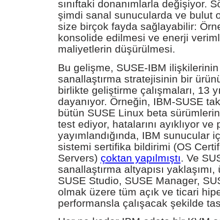
sınıftaki donanımlarla değişiyor. 
şimdi sanal sunucularda ve bulut o
size birçok fayda sağlayabilir: Örn
konsolide edilmesi ve enerji verimlil
maliyetlerin düşürülmesi.
Bu gelişme, SUSE-IBM ilişkilerini
sanallaştırma stratejisinin bir ür
birlikte geliştirme çalışmaları, 13 yı
dayanıyor. Örneğin, IBM-SUSE tak
bütün SUSE Linux beta sürümlerini 
test ediyor, hatalarını ayıklıyor ve 
yayımlandığında, IBM sunucular içi
sistemi sertifika bildirimi (OS Certi
Servers)
çoktan yapılmıştı
. Ve SU
sanallaştırma altyapısı yaklaşımı, 
SUSE Studio, SUSE Manager, SUS
olmak üzere tüm açık ve ticari hipe
performansla çalışacak şekilde tas