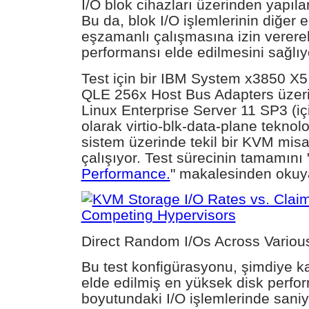
I/O blok cihazları üzerinden yapılan
Bu da, blok I/O işlemlerinin diğer
eşzamanlı çalışmasına izin vererek
performansı elde edilmesini sağlıy
Test için bir IBM System x3850 X5
QLE 256x Host Bus Adapters üzer
Linux Enterprise Server 11 SP3 (iç
olarak virtio-blk-data-plane teknolo
sistem üzerinde tekil bir KVM misaf
çalışıyor. Test sürecinin tamamını 
Performance.
" makalesinden okuyab
Direct Random I/Os Across Variou
Bu test konfigürasyonu, şimdiye ka
elde edilmiş en yüksek disk perfor
boyutundaki I/O işlemlerinde sani