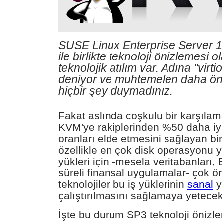
SUSE Linux Enterprise Server 1
ile birlikte teknoloji önizlemesi o
teknolojik atılım var. Adına "virt
deniyor ve muhtemelen daha ö
hiçbir şey duymadınız.
Fakat aslında coşkulu bir karşılam
KVM'ye rakiplerinden %50 daha iyi
oranları elde etmesini sağlayan bir
özellikle en çok disk operasyonu y
yükleri için -mesela veritabanları
süreli finansal uygulamalar- çok ö
teknolojiler bu iş yüklerinin
sanal
y
çalıştırılmasını sağlamaya yetecek 
İşte bu durum SP3 teknoloji önizl