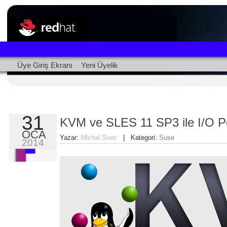
Üye Giriş Ekranı
Yeni Üyelik
31
KVM ve SLES 11 SP3 ile I/O P
OCA
Yazar:
Michal Svec
| Kategori:
Suse
2014