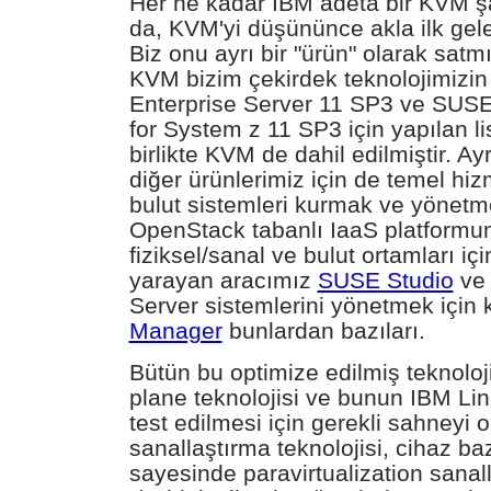
Her ne kadar IBM adeta bir KVM ş
da, KVM'yi düşününce akla ilk gel
Biz onu ayrı bir "ürün" olarak sat
KVM bizim çekirdek teknolojimizin
Enterprise Server 11 SP3 ve SUSE
for System z 11 SP3 için yapılan l
birlikte KVM de dahil edilmiştir. 
diğer ürünlerimiz için de temel hiz
bulut sistemleri kurmak ve yönetme
OpenStack tabanlı IaaS platform
fiziksel/sanal ve bulut ortamları iç
yarayan aracımız
SUSE Studio
ve 
Server sistemlerini yönetmek için 
Manager
bunlardan bazıları.
Bütün bu optimize edilmiş teknoloji,
plane teknolojisi ve bunun IBM Li
test edilmesi için gerekli sahneyi o
sanallaştırma teknolojisi, cihaz ba
sayesinde paravirtualization sanal