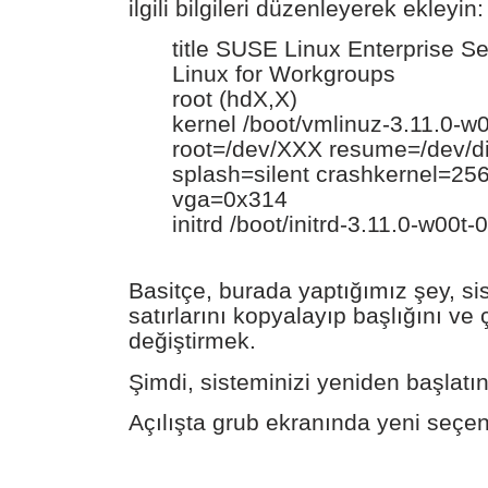
ilgili bilgileri düzenleyerek ekleyin:
title SUSE Linux Enterprise Se
Linux for Workgroups
root (hdX,X)
kernel /boot/vmlinuz-3.11.0-w0
root=/dev/XXX resume=/dev/d
splash=silent crashkernel=2
vga=0x314
initrd /boot/initrd-3.11.0-w00t-
Basitçe, burada yaptığımız şey, s
satırlarını kopyalayıp başlığını ve 
değiştirmek.
Şimdi, sisteminizi yeniden başlatın
Açılışta grub ekranında yeni seçen