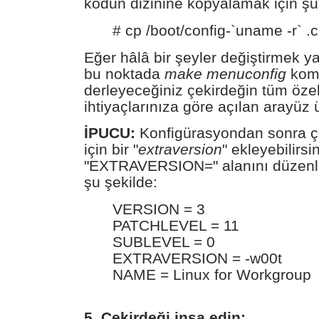
kodun dizinine kopyalamak için şu 
# cp /boot/config-`uname -r` .c
Eğer hâlâ bir şeyler değiştirmek y
bu noktada
make menuconfig
komu
derleyeceğiniz çekirdeğin tüm özell
ihtiyaçlarınıza göre açılan arayüz 
İPUCU:
Konfigürasyondan sonra çe
için bir "
extraversion
" ekleyebilirs
"EXTRAVERSION=" alanını düzenle
şu şekilde:
VERSION = 3
PATCHLEVEL = 11
SUBLEVEL = 0
EXTRAVERSION = -w00t
NAME = Linux for Workgroup
5. Çekirdeği inşa edin: