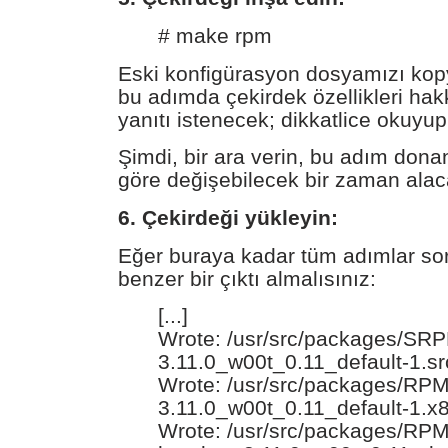
# make rpm
Eski konfigürasyon dosyamızı kop
bu adımda çekirdek özellikleri ha
yanıtı istenecek; dikkatlice okuyup
Şimdi, bir ara verin, bu adım don
göre değişebilecek bir zaman alac
6. Çekirdeği yükleyin:
Eğer buraya kadar tüm adımlar sor
benzer bir çıktı almalısınız:
[...]
Wrote: /usr/src/packages/SRP
3.11.0_w00t_0.11_default-1.s
Wrote: /usr/src/packages/RPM
3.11.0_w00t_0.11_default-1.x
Wrote: /usr/src/packages/RPM