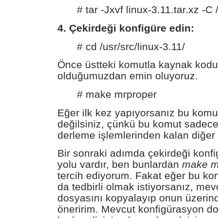
# tar -Jxvf linux-3.11.tar.xz -C 
4. Çekirdeği konfigüre edin:
# cd /usr/src/linux-3.11/
Önce üstteki komutla kaynak kodu
olduğumuzdan emin oluyoruz.
# make mrproper
Eğer ilk kez yapıyorsanız bu ko
değilsiniz, çünkü bu komut sadece
derleme işlemlerinden kalan diğer 
Bir sonraki adımda çekirdeği konfi
yolu vardır, ben bunlardan
make m
tercih ediyorum. Fakat eğer bu ko
da tedbirli olmak istiyorsanız, me
dosyasını kopyalayıp onun üzerin
öneririm. Mevcut konfigürasyon d