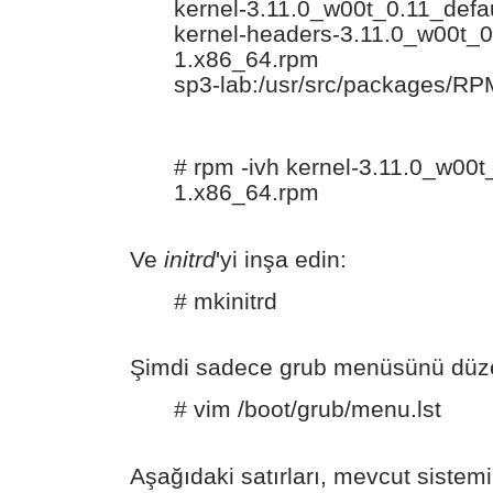
kernel-3.11.0_w00t_0.11_defa
kernel-headers-3.11.0_w00t_0
1.x86_64.rpm
sp3-lab:/usr/src/packages/R
# rpm -ivh kernel-3.11.0_w00t
1.x86_64.rpm
Ve
initrd
'yi inşa edin:
# mkinitrd
Şimdi sadece grub menüsünü düze
# vim /boot/grub/menu.lst
Aşağıdaki satırları, mevcut sistem