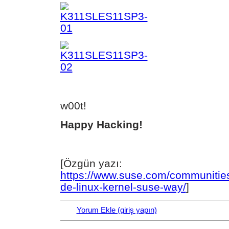
w00t!
Happy Hacking!
[Özgün yazı:
https://www.suse.com/communities
de-linux-kernel-suse-way/
]
Yorum Ekle (giriş yapın)