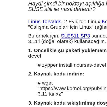
Haydi şimdi bir noktayı açıklığa
SUSE stili ile nasıl derlenir?
Linus Torvalds
, 2 Eylül'de Linux
Ke
"Çalışma Grupları için Linux" (eğle
Bu örnek için,
SLES11 SP3
sunucu
3.11'i (doğal olarak) kullanacağım.
1. Öncelikle şu paketi yüklemem
devel
# zypper install ncurses-devel
2. Kaynak kodu indirin:
# wget
"https://www.kernel.org/pub/lin
3.11.tar.xz"
3. Kaynak kodu sıkıştırılmış dos