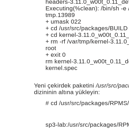
headers-3.11.0_w00t_0.11_de
Executing(%clean): /bin/sh -e 
tmp.13989
+ umask 022
+ cd /usr/src/packages/BUILD
+ cd kernel-3.11.0_w00t_0.11_
+ rm -rf /var/tmp/kernel-3.11.
root
+ exit 0
rm kernel-3.11.0_w00t_0.11_de
kernel.spec
Yeni çekirdek paketini
/usr/src/p
dizininin altına yükleyin:
# cd /usr/src/packages/RPMS
sp3-lab:/usr/src/packages/RP